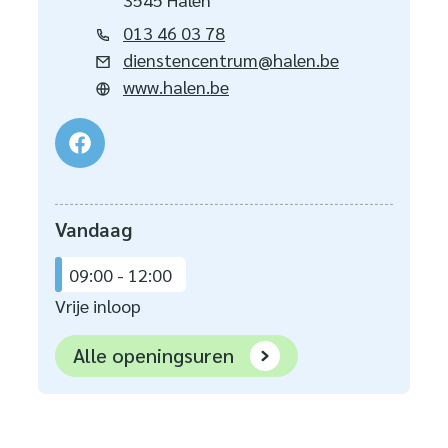
Tel.
013 46 03 78
E-mail
dienstencentrum
@
halen.be
Website
www.halen.be
Facebook
LDC De Klapstoel
Vandaag
09:00
-
12:00
Vrije inloop
LDC De Klapstoel
Alle openingsuren