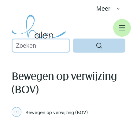
Naar inhoud
Meer
Halen
Men
Waarmee kunnen we jou helpen?
Zoeken
Bewegen op verwijzing
(BOV)
Bewegen op verwijzing (BOV)
Toon alle broodkruimel items