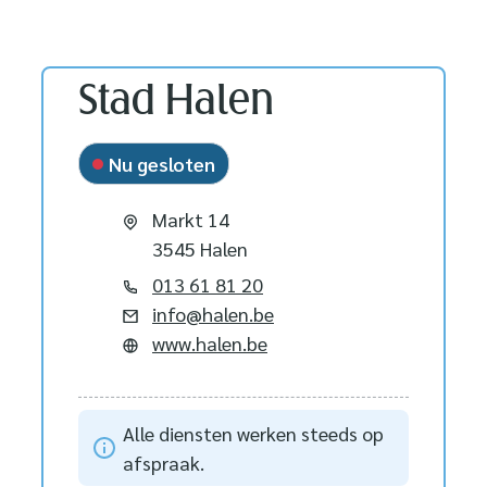
Contact
Stad Halen
Nu gesloten
Adres
Markt 14
,
3545
Halen
Tel.
013 61 81 20
E-mail
info
@
halen.be
Website
www.halen.be
Alle diensten werken steeds op
afspraak.