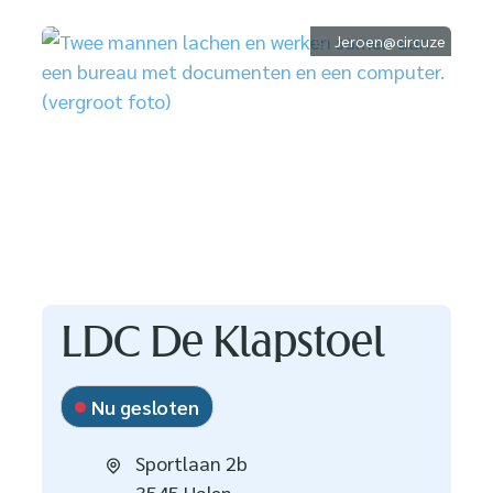
Jeroen@circuze
Contact
LDC De Klapstoel
Nu gesloten
Adres
Sportlaan 2b
,
3545
Halen