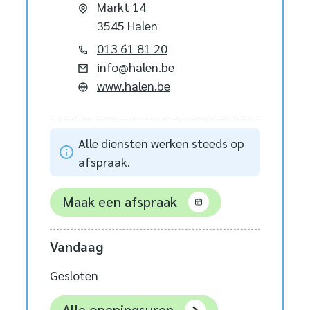
Adres
Markt 14
,
3545
Halen
Tel.
013 61 81 20
E-mail
info
@
halen.be
Website
www.halen.be
Alle diensten werken steeds op
afspraak.
Maak een afspraak
Vandaag
Gesloten
Stad Halen
Alle openingsuren