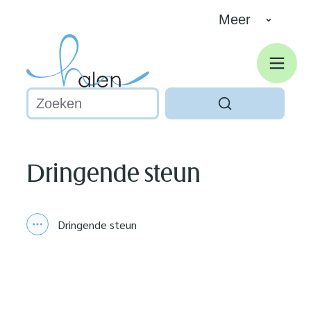
Naar inhoud
Meer
Halen
Men
Waarmee kunnen we jou helpen?
Zoeken
Dringende steun
Dringende steun
Toon alle broodkruimel items