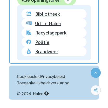
Bibliotheek
UiT in Halen
Recyclagepark
Politie
Brandweer
Naar 
Cookiebeleid
Privacybeleid
Toegankelijkheidsverklaring
Deel 
© 2026
Halen
LCP nv 2026 ©