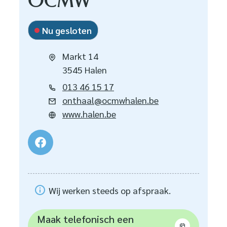
OCMW
Nu gesloten
Adres
Markt 14
,
3545
Halen
Tel.
013 46 15 17
E-mail
onthaal
@
ocmwhalen.be
Website
www.halen.be
Facebook
OCMW
Wij werken steeds op afspraak.
Maak telefonisch een