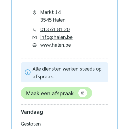
Adres
Markt 14
,
3545
Halen
Tel.
013 61 81 20
E-mail
info
@
halen.be
Website
www.halen.be
Alle diensten werken steeds op
afspraak.
Maak een afspraak
Vandaag
Gesloten