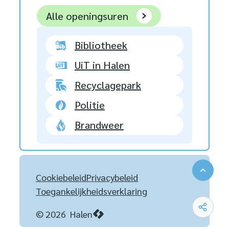
Stad Halen
Alle openingsuren
Bibliotheek
UiT in Halen
Recyclagepark
Politie
Brandweer
Naar 
Cookiebeleid
Privacybeleid
Toegankelijkheidsverklaring
Deel 
© 2026
Halen
LCP nv 2026 ©