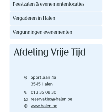
Feestzalen & evenementenlocaties
Vergaderen in Halen
Vergunningen evenementen
Contact
Afdeling Vrije Tijd
Adres
Sportlaan 4a
,
3545
Halen
Tel.
013 35 08 30
E-mail
reservaties
@
halen.be
Website
www.halen.be