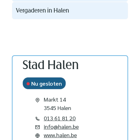
Vergaderen in Halen
Contact
Stad Halen
Nu gesloten
Adres
Markt 14
,
3545
Halen
Tel.
013 61 81 20
E-mail
info
@
halen.be
Website
www.halen.be