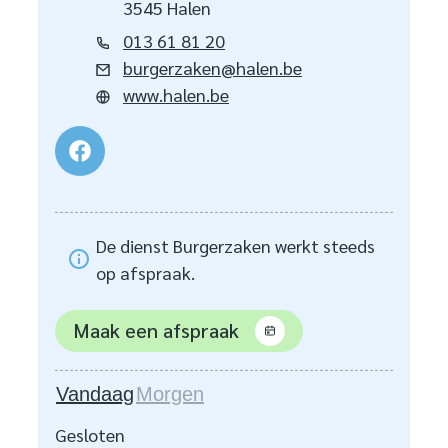
,
3545
Halen
Tel.
013 61 81 20
E-mail
burgerzaken
@
halen.be
Website
www.halen.be
Facebook
Dienst Burgerzaken
De dienst Burgerzaken werkt steeds
op afspraak.
Maak een afspraak
Vandaag
Morgen
Gesloten