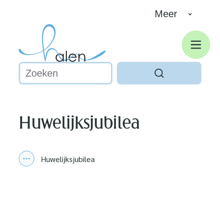
Naar inhoud
Meer
Halen
Men
Waarmee kunnen we jou helpen?
Zoeken
Huwelijksjubilea
Huwelijksjubilea
Toon alle broodkruimel items