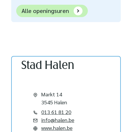
Dienst Burgerzaken
Alle openingsuren
Contact
Stad Halen
Adres
Markt 14
,
3545
Halen
Tel.
013 61 81 20
E-mail
info
@
halen.be
Website
www.halen.be