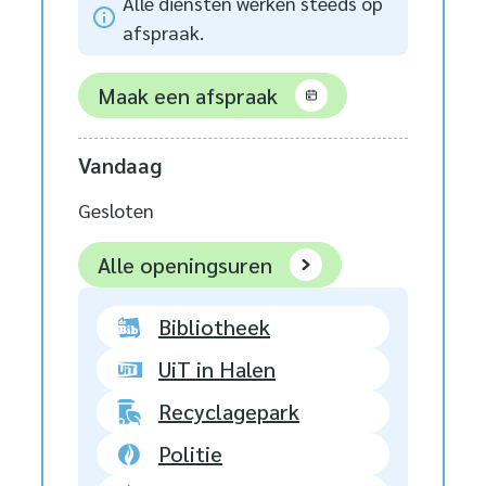
Alle diensten werken steeds op
afspraak.
Maak een afspraak
Vandaag
Gesloten
Stad Halen
Alle openingsuren
Bibliotheek
UiT in Halen
Recyclagepark
Politie