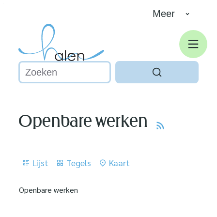
Naar inhoud
Ga naar verfijn of wijzig resultaten.
Meer
Halen
Men
Waarmee kunnen we jou helpen?
Zoeken
Openbare werken
RSS
Weergave
Lijst
Tegels
Kaart
Openbare werken