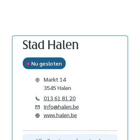
Contact
Stad Halen
Nu gesloten
Adres
Markt 14
,
3545
Halen
Tel.
013 61 81 20
E-mail
info
@
halen.be
Website
www.halen.be