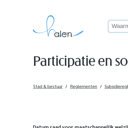
Naar inhoud
Halen
Waarmee
Participatie en so
Stad & bestuur
Reglementen
Subsidiere
Datum raad voor maatschappelijk welzij