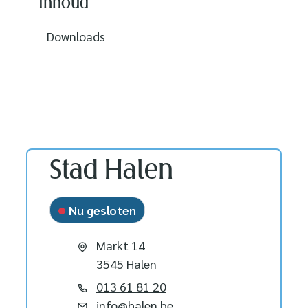
Inhoud
Downloads
Contact
Stad Halen
Nu gesloten
Adres
Markt 14
,
3545
Halen
Tel.
013 61 81 20
E-mail
info
@
halen.be