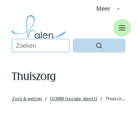
Naar inhoud
Meer
Halen
Men
Waarmee kunnen we jou helpen?
Zoeken
Thuiszorg
Zorg & welzijn
OCMW (sociale dienst)
Thuiszorg