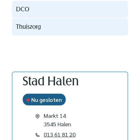
Thema's
DCO
Thuiszorg
Contact
Stad Halen
Nu gesloten
Adres
Markt 14
,
3545
Halen
Tel.
013 61 81 20