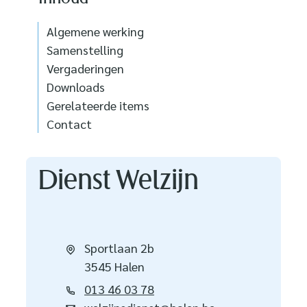
Algemene werking
Samenstelling
Vergaderingen
Downloads
Gerelateerde items
Contact
Contact
Dienst Welzijn
Adres
Sportlaan 2b
,
3545
Halen
Tel.
013 46 03 78
E-mail