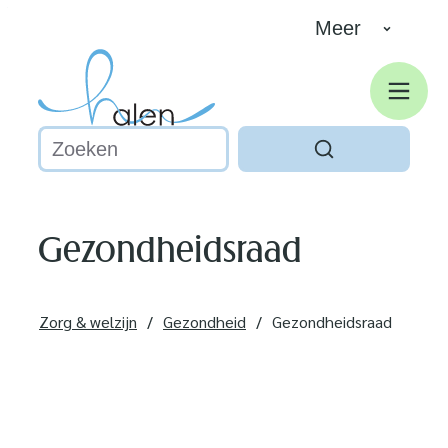
Naar inhoud
Meer
Halen
Men
Waarmee kunnen we jou helpen?
Zoeken
Gezondheidsraad
Zorg & welzijn
Gezondheid
Gezondheidsraad