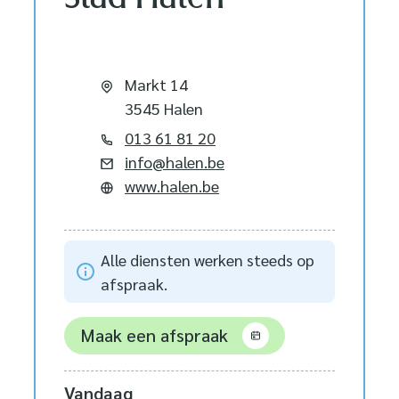
Adres
Markt 14
,
3545
Halen
Tel.
013 61 81 20
E-mail
info
@
halen.be
Website
www.halen.be
Alle diensten werken steeds op
afspraak.
Maak een afspraak
Vandaag