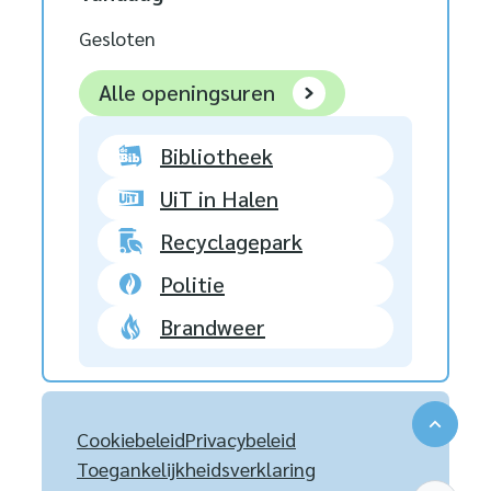
Gesloten
Stad Halen
Alle openingsuren
Bibliotheek
UiT in Halen
Recyclagepark
Politie
Brandweer
Naar 
Cookiebeleid
Privacybeleid
Toegankelijkheidsverklaring